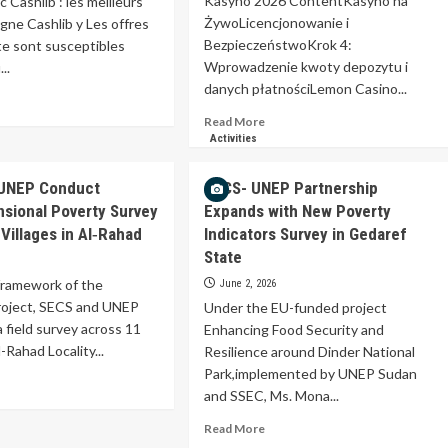
Kasyno 2026 ContentKasyno na
 Cashlib : les meilleurs
ŻywoLicencjonowanie i
igne Cashlib y Les offres
BezpieczeństwoKrok 4:
ite sont susceptibles
Wprowadzenie kwoty depozytu i
..
danych płatnościLemon Casino...
Read More
Activities
 UNEP Conduct
SECS- UNEP Partnership
nsional Poverty Survey
Expands with New Poverty
Villages in Al‑Rahad
Indicators Survey in Gedaref
State
framework of the
June 2, 2026
project, SECS and UNEP
Under the EU-funded project
 field survey across 11
Enhancing Food Security and
l-Rahad Locality...
Resilience around Dinder National
Park,implemented by UNEP Sudan
and SSEC, Ms. Mona...
Read More