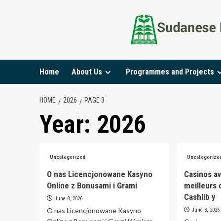
Home
About Us
Programmes and Projects
HOME
2026
PAGE 3
Year:
2026
Uncategorized
Uncategorize
O nas Licencjonowane Kasyno
Casinos av
Online z Bonusami i Grami
meilleurs 
Cashlib y
June 8, 2026
O nas Licencjonowane Kasyno
June 8, 2026