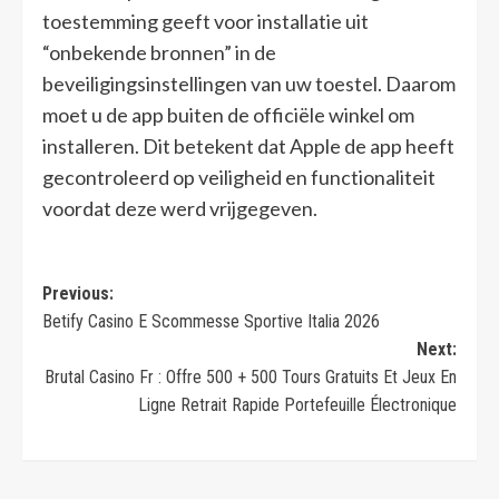
toestemming geeft voor installatie uit
“onbekende bronnen” in de
beveiligingsinstellingen van uw toestel. Daarom
moet u de app buiten de officiële winkel om
installeren. Dit betekent dat Apple de app heeft
gecontroleerd op veiligheid en functionaliteit
voordat deze werd vrijgegeven.
Previous:
Betify Casino E Scommesse Sportive Italia 2026
Next:
Brutal Casino Fr : Offre 500 + 500 Tours Gratuits Et Jeux En
Ligne Retrait Rapide Portefeuille Électronique