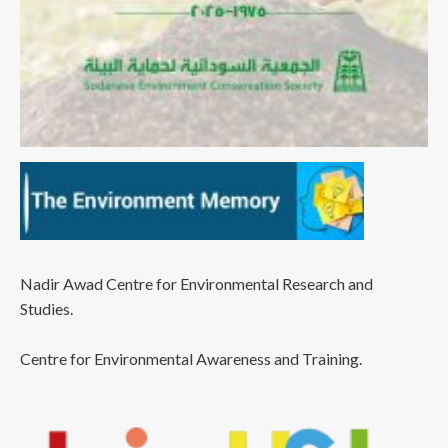
Nadir Awad Centre for Environmental Research and
Studies.
Centre for Environmental Awareness and Training.