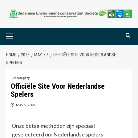
HOME
2026
MAY
6
OFFICIËLE SITE VOOR NEDERLANDSE
SPELERS
uncategory
Officiële Site Voor Nederlandse
Spelers
May 6, 2026
Onze betaalmethoden zijn speciaal
geselecteerd om Nederlandse spelers