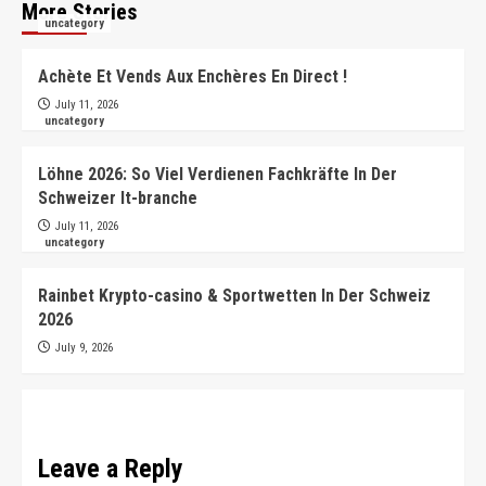
More Stories
uncategory
Achète Et Vends Aux Enchères En Direct !
July 11, 2026
uncategory
Löhne 2026: So Viel Verdienen Fachkräfte In Der
Schweizer It-branche
July 11, 2026
uncategory
Rainbet Krypto-casino & Sportwetten In Der Schweiz
2026
July 9, 2026
Leave a Reply