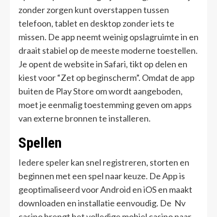
zonder zorgen kunt overstappen tussen
telefoon, tablet en desktop zonder iets te
missen. De app neemt weinig opslagruimte in en
draait stabiel op de meeste moderne toestellen.
Je opent de website in Safari, tikt op delen en
kiest voor “Zet op beginscherm”. Omdat de app
buiten de Play Store om wordt aangeboden,
moet je eenmalig toestemming geven om apps
van externe bronnen te installeren.
Spellen
Iedere speler kan snel registreren, storten en
beginnen met een spel naar keuze. De App is
geoptimaliseerd voor Android en iOS en maakt
downloaden en installatie eenvoudig. De Nv
casino brengt het volledige mobiel casino naar