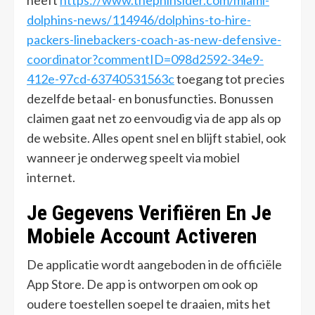
heeft
https://www.thephinsider.com/miami-
dolphins-news/114946/dolphins-to-hire-
packers-linebackers-coach-as-new-defensive-
coordinator?commentID=098d2592-34e9-
412e-97cd-63740531563c
toegang tot precies
dezelfde betaal- en bonusfuncties. Bonussen
claimen gaat net zo eenvoudig via de app als op
de website. Alles opent snel en blijft stabiel, ook
wanneer je onderweg speelt via mobiel
internet.
Je Gegevens Verifiëren En Je
Mobiele Account Activeren
De applicatie wordt aangeboden in de officiële
App Store. De app is ontworpen om ook op
oudere toestellen soepel te draaien, mits het