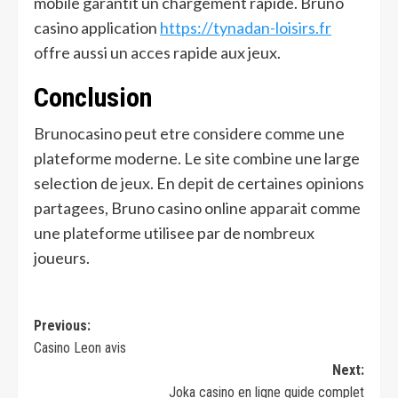
mobile garantit un chargement rapide. Bruno
casino application
https://tynadan-loisirs.fr
offre aussi un acces rapide aux jeux.
Conclusion
Brunocasino peut etre considere comme une
plateforme moderne. Le site combine une large
selection de jeux. En depit de certaines opinions
partagees, Bruno casino online apparait comme
une plateforme utilisee par de nombreux
joueurs.
Previous:
Casino Leon avis
Next:
Joka casino en ligne guide complet