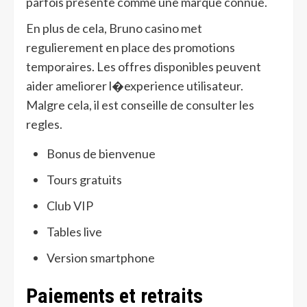
parfois presente comme une marque connue.
En plus de cela, Bruno casino met
regulierement en place des promotions
temporaires. Les offres disponibles peuvent
aider ameliorer l�experience utilisateur.
Malgre cela, il est conseille de consulter les
regles.
Bonus de bienvenue
Tours gratuits
Club VIP
Tables live
Version smartphone
Paiements et retraits