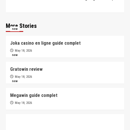
More Stories
new
Joka casino en ligne guide complet
May 18, 2026
new
Gratowin review
May 18, 2026
new
Megawin guide complet
May 18, 2026