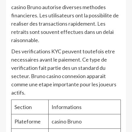
casino Bruno autorise diverses methodes
financieres. Les utilisateurs ont la possibilite de
realiser des transactions rapidement. Les
retraits sont souvent effectues dans un delai
raisonnable.
Des verifications KYC peuvent toutefois etre
necessaires avant le paiement. Ce type de
verification fait partie des un standard du
secteur. Bruno casino connexion apparait
comme une etape importante pour les joueurs
actifs.
Section
Informations
Plateforme
casino Bruno