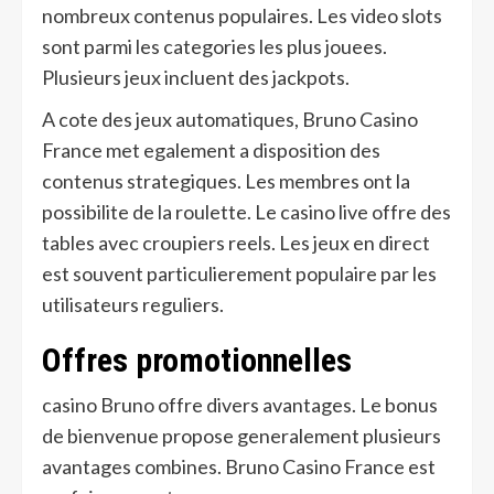
nombreux contenus populaires. Les video slots
sont parmi les categories les plus jouees.
Plusieurs jeux incluent des jackpots.
A cote des jeux automatiques, Bruno Casino
France met egalement a disposition des
contenus strategiques. Les membres ont la
possibilite de la roulette. Le casino live offre des
tables avec croupiers reels. Les jeux en direct
est souvent particulierement populaire par les
utilisateurs reguliers.
Offres promotionnelles
casino Bruno offre divers avantages. Le bonus
de bienvenue propose generalement plusieurs
avantages combines. Bruno Casino France est