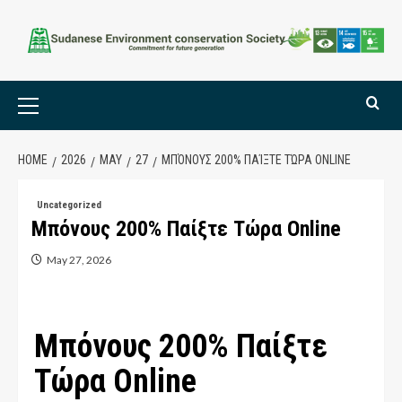
HOME
2026
MAY
27
ΜΠΌΝΟΥΣ 200% ΠΑΊΞΤΕ ΤΏΡΑ ONLINE
Uncategorized
Μπόνους 200% Παίξτε Τώρα Online
May 27, 2026
Μπόνους 200% Παίξτε
Τώρα Online