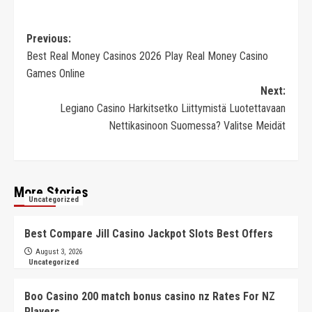
Previous:
Best Real Money Casinos 2026 Play Real Money Casino
Games Online
Next:
Legiano Casino Harkitsetko Liittymistä Luotettavaan
Nettikasinoon Suomessa? Valitse Meidät
More Stories
Uncategorized
Best Compare Jill Casino Jackpot Slots Best Offers
August 3, 2026
Uncategorized
Boo Casino 200 match bonus casino nz Rates For NZ
Players