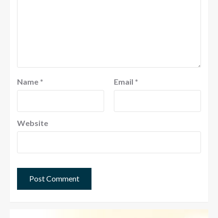
Name
*
Email
*
Website