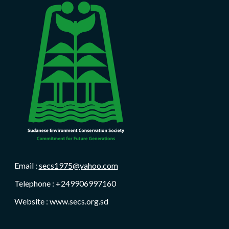
Email :
secs1975@yahoo.com
Telephone : +249906997160
Website : www.secs.org.sd