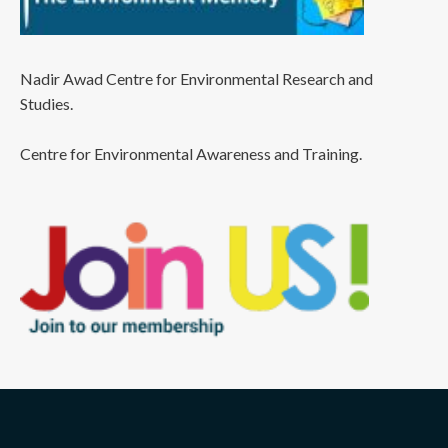
Nadir Awad Centre for Environmental Research and
Studies.
Centre for Environmental Awareness and Training.