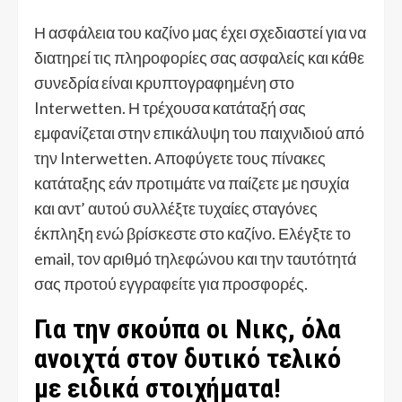
Η ασφάλεια του καζίνο μας έχει σχεδιαστεί για να
διατηρεί τις πληροφορίες σας ασφαλείς και κάθε
συνεδρία είναι κρυπτογραφημένη στο
Interwetten. Η τρέχουσα κατάταξή σας
εμφανίζεται στην επικάλυψη του παιχνιδιού από
την Interwetten. Αποφύγετε τους πίνακες
κατάταξης εάν προτιμάτε να παίζετε με ησυχία
και αντ’ αυτού συλλέξτε τυχαίες σταγόνες
έκπληξη ενώ βρίσκεστε στο καζίνο. Ελέγξτε το
email, τον αριθμό τηλεφώνου και την ταυτότητά
σας προτού εγγραφείτε για προσφορές.
Για την σκούπα οι Νικς, όλα
ανοιχτά στον δυτικό τελικό
με ειδικά στοιχήματα!