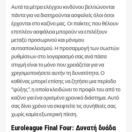
Αυτά τα μέτρα ελέγχου κινδύνου βελτιώνονται
πάντα για να διατηρούνται ασφαλείς όλοι όσοι
έρχονται στο καζίνο μας. Οι παίκτες που θέλουν
επιπλέον ασφάλεια μπορούν να επιλέξουν
μεταξύ προσωρινού και μόνιμου
αυτοαποκλεισμού. Η προσαρμογή των σωστών
ρυθμίσεων στο λογαριασμό σας ανά πάσα
στιγμή είναι το μόνο που χρειάζεται για να
χρησιμοποιήσετε αυτήν τη δυνατότητα. Ο
καθένας μπορεί επίσης να ζητήσει μια περίοδο
“ψύξης”, η οποία κλειδώνει το προφίλ του από το
καζίνο για ένα ορισμένο χρονικό διάστημα. Αυτό
σας δίνει χρόνο να σκεφτείτε τις συνήθειές σας
χωρίς καμία εξωτερική πίεση.
Euroleague Final Four: Δυνατή δυάδα