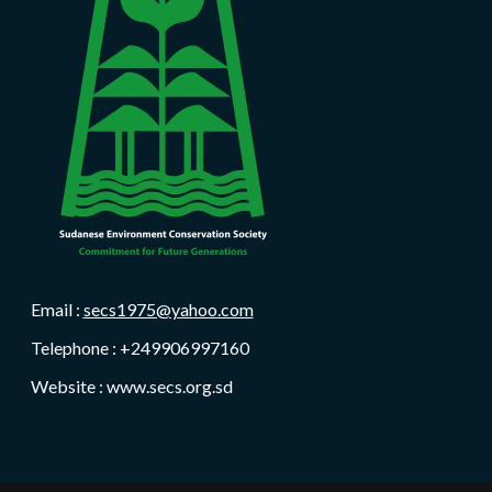
Email :
secs1975@yahoo.com
Telephone : +249906997160
Website : www.secs.org.sd