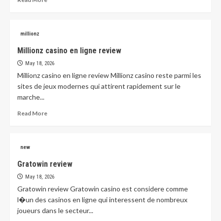
millionz
Millionz casino en ligne review
May 18, 2026
Millionz casino en ligne review Millionz casino reste parmi les
sites de jeux modernes qui attirent rapidement sur le
marche...
Read More
new
Gratowin review
May 18, 2026
Gratowin review Gratowin casino est considere comme
l�un des casinos en ligne qui interessent de nombreux
joueurs dans le secteur...