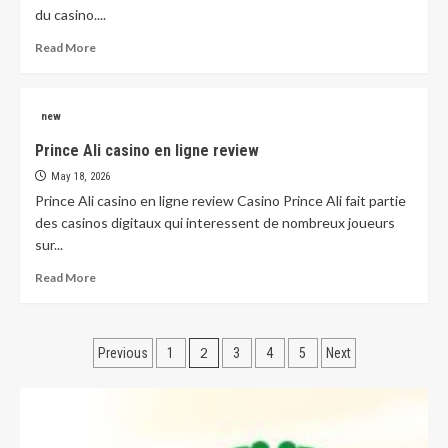
du casino....
Read More
new
Prince Ali casino en ligne review
May 18, 2026
Prince Ali casino en ligne review Casino Prince Ali fait partie
des casinos digitaux qui interessent de nombreux joueurs
sur...
Read More
2
Previous
1
3
4
5
Next