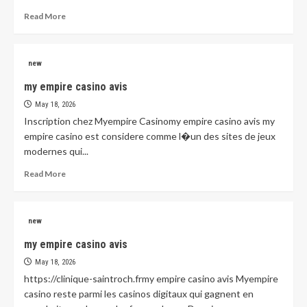
Read More
new
my empire casino avis
May 18, 2026
Inscription chez Myempire Casinomy empire casino avis my
empire casino est considere comme l�un des sites de jeux
modernes qui...
Read More
new
my empire casino avis
May 18, 2026
https://clinique-saintroch.frmy empire casino avis Myempire
casino reste parmi les casinos digitaux qui gagnent en