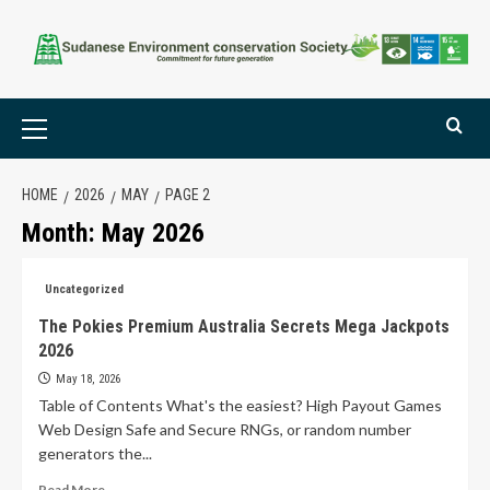
HOME
2026
MAY
PAGE 2
Month:
May 2026
Uncategorized
The Pokies Premium Australia Secrets Mega Jackpots
2026
May 18, 2026
Table of Contents What's the easiest? High Payout Games
Web Design Safe and Secure RNGs, or random number
generators the...
Read More