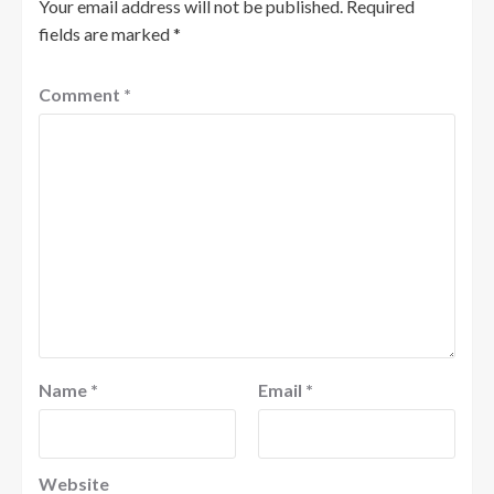
Your email address will not be published.
Required
fields are marked
*
Comment
*
Name
*
Email
*
Website