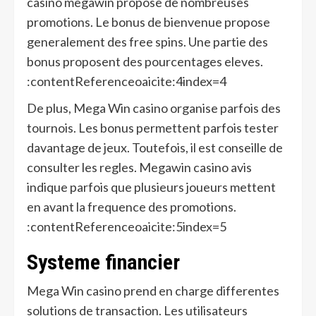
casino megawin propose de nombreuses
promotions. Le bonus de bienvenue propose
generalement des free spins. Une partie des
bonus proposent des pourcentages eleves.
:contentReferenceoaicite:4index=4
De plus, Mega Win casino organise parfois des
tournois. Les bonus permettent parfois tester
davantage de jeux. Toutefois, il est conseille de
consulter les regles. Megawin casino avis
indique parfois que plusieurs joueurs mettent
en avant la frequence des promotions.
:contentReferenceoaicite:5index=5
Systeme financier
Mega Win casino prend en charge differentes
solutions de transaction. Les utilisateurs