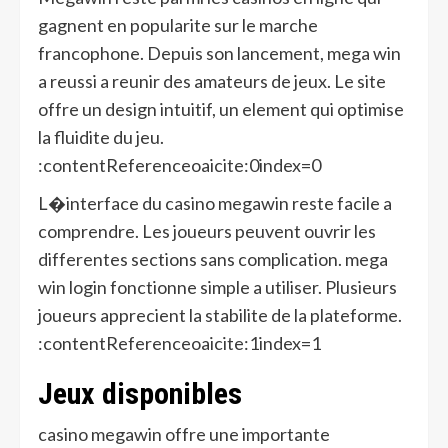
gagnent en popularite sur le marche
francophone. Depuis son lancement, mega win
a reussi a reunir des amateurs de jeux. Le site
offre un design intuitif, un element qui optimise
la fluidite du jeu.
:contentReferenceoaicite:0index=0
L�interface du casino megawin reste facile a
comprendre. Les joueurs peuvent ouvrir les
differentes sections sans complication. mega
win login fonctionne simple a utiliser. Plusieurs
joueurs apprecient la stabilite de la plateforme.
:contentReferenceoaicite:1index=1
Jeux disponibles
casino megawin offre une importante