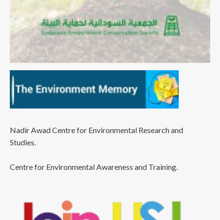
Nadir Awad Centre for Environmental Research and
Studies.
Centre for Environmental Awareness and Training.