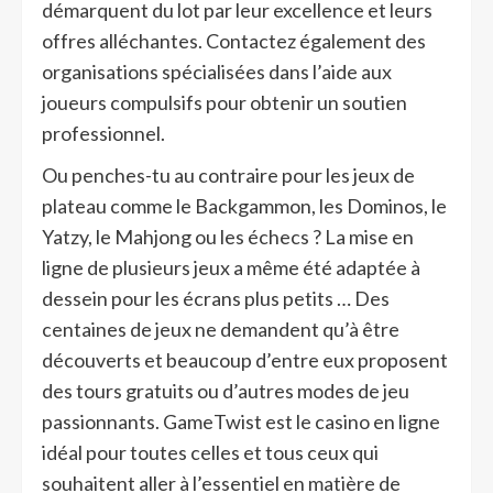
démarquent du lot par leur excellence et leurs
offres alléchantes. Contactez également des
organisations spécialisées dans l’aide aux
joueurs compulsifs pour obtenir un soutien
professionnel.
Ou penches-tu au contraire pour les jeux de
plateau comme le Backgammon, les Dominos, le
Yatzy, le Mahjong ou les échecs ? La mise en
ligne de plusieurs jeux a même été adaptée à
dessein pour les écrans plus petits … Des
centaines de jeux ne demandent qu’à être
découverts et beaucoup d’entre eux proposent
des tours gratuits ou d’autres modes de jeu
passionnants. GameTwist est le casino en ligne
idéal pour toutes celles et tous ceux qui
souhaitent aller à l’essentiel en matière de