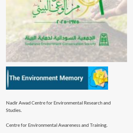
Nadir Awad Centre for Environmental Research and
Studies.
Centre for Environmental Awareness and Training.