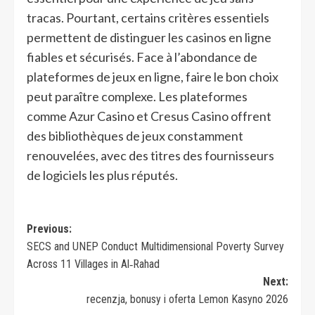
tracas. Pourtant, certains critères essentiels
permettent de distinguer les casinos en ligne
fiables et sécurisés. Face à l’abondance de
plateformes de jeux en ligne, faire le bon choix
peut paraître complexe. Les plateformes
comme Azur Casino et Cresus Casino offrent
des bibliothèques de jeux constamment
renouvelées, avec des titres des fournisseurs
de logiciels les plus réputés.
Previous:
SECS and UNEP Conduct Multidimensional Poverty Survey
Across 11 Villages in Al‑Rahad
Next:
recenzja, bonusy i oferta Lemon Kasyno 2026