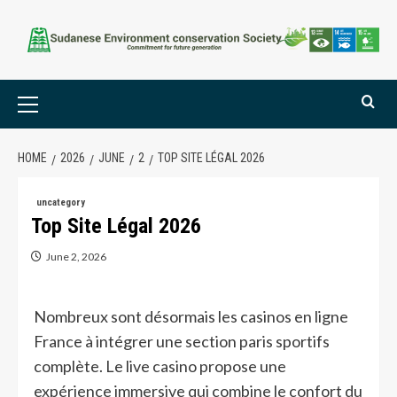
HOME
2026
JUNE
2
TOP SITE LÉGAL 2026
uncategory
Top Site Légal 2026
June 2, 2026
Nombreux sont désormais les casinos en ligne
France à intégrer une section paris sportifs
complète. Le live casino propose une
expérience immersive qui combine le confort du