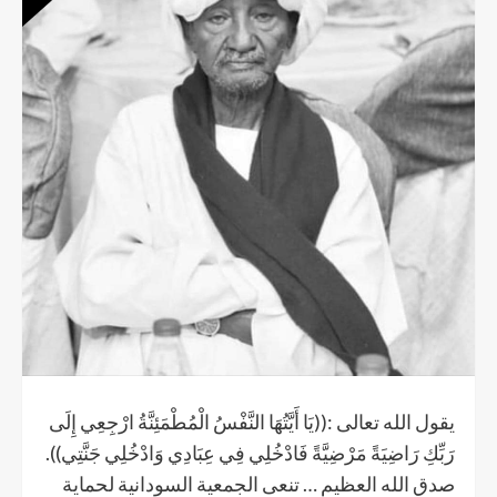
يقول الله تعالى :((يَا أَيَّتُهَا النَّفْسُ الْمُطْمَئِنَّةُ ارْجِعِي إِلَى
رَبِّكِ رَاضِيَةً مَرْضِيَّةً فَادْخُلِي فِي عِبَادِي وَادْخُلِي جَنَّتِي)).
صدق الله العظيم … تنعى الجمعية السودانية لحماية