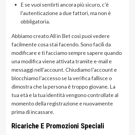
E se vuoi sentirti ancora più sicuro, c’è
l’autenticazione a due fattori, ma non è
obbligatoria.
Abbiamo creato All in Bet così puoi vedere
facilmente cosa stai facendo. Sono facili da
modificare e ti facciamo sempre sapere quando
una modifica viene attivata tramite e-mail e
messaggi nell’account. Chiudiamo l’account e
blocchiamo l’accesso se la verifica fallisce o
dimostra che la persona è troppo giovane. La
tua età e la tua identità vengono controllate al
momento della registrazione e nuovamente
prima di incassare.
Ricariche E Promozioni Speciali