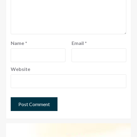
Name
*
Email
*
Website