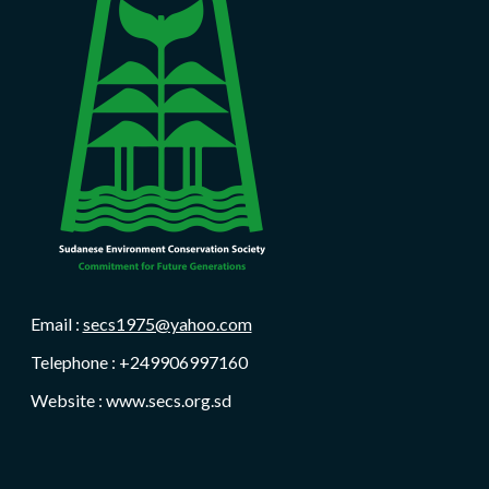
Email :
secs1975@yahoo.com
Telephone : +249906997160
Website : www.secs.org.sd