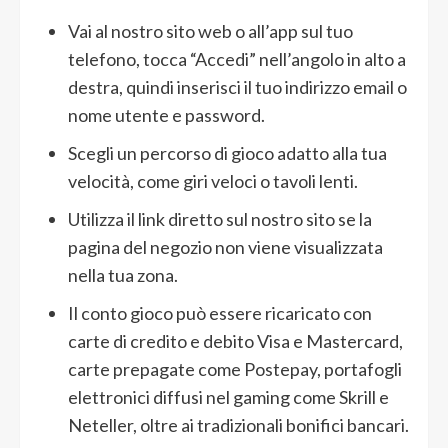
Vai al nostro sito web o all’app sul tuo
telefono, tocca “Accedi” nell’angolo in alto a
destra, quindi inserisci il tuo indirizzo email o
nome utente e password.
Scegli un percorso di gioco adatto alla tua
velocità, come giri veloci o tavoli lenti.
Utilizza il link diretto sul nostro sito se la
pagina del negozio non viene visualizzata
nella tua zona.
Il conto gioco può essere ricaricato con
carte di credito e debito Visa e Mastercard,
carte prepagate come Postepay, portafogli
elettronici diffusi nel gaming come Skrill e
Neteller, oltre ai tradizionali bonifici bancari.