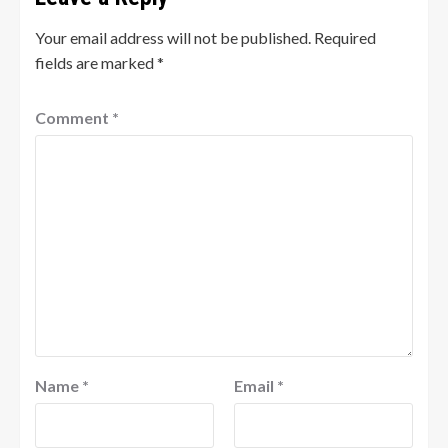
Your email address will not be published.
Required
fields are marked
*
Comment
*
Name
*
Email
*