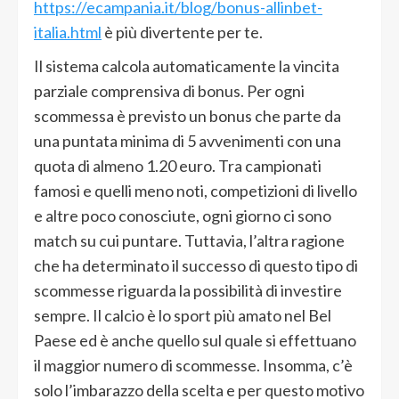
https://ecampania.it/blog/bonus-allinbet-
italia.html
è più divertente per te.
Il sistema calcola automaticamente la vincita
parziale comprensiva di bonus. Per ogni
scommessa è previsto un bonus che parte da
una puntata minima di 5 avvenimenti con una
quota di almeno 1.20 euro. Tra campionati
famosi e quelli meno noti, competizioni di livello
e altre poco conosciute, ogni giorno ci sono
match su cui puntare. Tuttavia, l’altra ragione
che ha determinato il successo di questo tipo di
scommesse riguarda la possibilità di investire
sempre. Il calcio è lo sport più amato nel Bel
Paese ed è anche quello sul quale si effettuano
il maggior numero di scommesse. Insomma, c’è
solo l’imbarazzo della scelta e per questo motivo