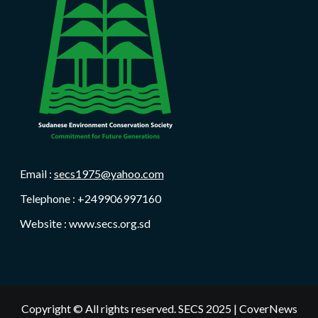
Email :
secs1975@yahoo.com
Telephone : +249906997160
Website : www.secs.org.sd
Copyright © All rights reserved. SECS 2025
|
CoverNews