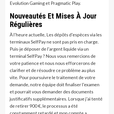
Evolution Gaming et Pragmatic Play.
Nouveautés Et Mises À Jour
Régulières
À l’heure actuelle, Les dépôts d’espèces via les
terminaux SelfPay ne sont pas pris en charge.
Puis-je déposer de l’argent liquide via un
terminal SelfPay ? Nous vous remercions de
votre patience et nous nous efforcerons de
clarifier et de résoudre ce problème au plus
vite. Pour poursuivre le traitement de votre
demande, notre équipe doit finaliser l’examen
et pourrait vous demander des documents
justificatifs supplémentaires. Lorsque j’ai tenté
de retirer 900 €, le processus a été
constamment retardé et mon compte a