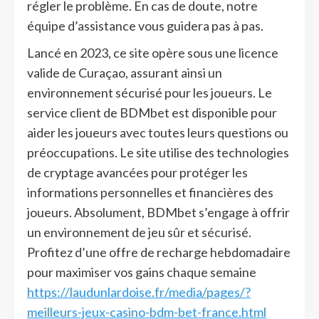
régler le problème. En cas de doute, notre
équipe d’assistance vous guidera pas à pas.
Lancé en 2023, ce site opère sous une licence
valide de Curaçao, assurant ainsi un
environnement sécurisé pour les joueurs. Le
service client de BDMbet est disponible pour
aider les joueurs avec toutes leurs questions ou
préoccupations. Le site utilise des technologies
de cryptage avancées pour protéger les
informations personnelles et financières des
joueurs. Absolument, BDMbet s’engage à offrir
un environnement de jeu sûr et sécurisé.
Profitez d’une offre de recharge hebdomadaire
pour maximiser vos gains chaque semaine
https://laudunlardoise.fr/media/pages/?
meilleurs-jeux-casino-bdm-bet-france.html