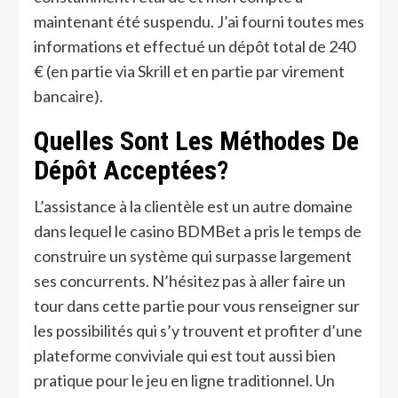
maintenant été suspendu. J’ai fourni toutes mes
informations et effectué un dépôt total de 240
€ (en partie via Skrill et en partie par virement
bancaire).
Quelles Sont Les Méthodes De
Dépôt Acceptées?
L’assistance à la clientèle est un autre domaine
dans lequel le casino BDMBet a pris le temps de
construire un système qui surpasse largement
ses concurrents. N’hésitez pas à aller faire un
tour dans cette partie pour vous renseigner sur
les possibilités qui s’y trouvent et profiter d’une
plateforme conviviale qui est tout aussi bien
pratique pour le jeu en ligne traditionnel. Un