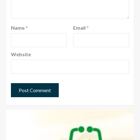
Name
*
Email
*
Website