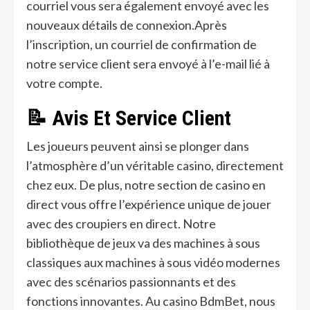
courriel vous sera également envoyé avec les
nouveaux détails de connexion.Après
l’inscription, un courriel de confirmation de
notre service client sera envoyé à l’e-mail lié à
votre compte.
📝 Avis Et Service Client
Les joueurs peuvent ainsi se plonger dans
l’atmosphère d’un véritable casino, directement
chez eux. De plus, notre section de casino en
direct vous offre l’expérience unique de jouer
avec des croupiers en direct. Notre
bibliothèque de jeux va des machines à sous
classiques aux machines à sous vidéo modernes
avec des scénarios passionnants et des
fonctions innovantes. Au casino BdmBet, nous