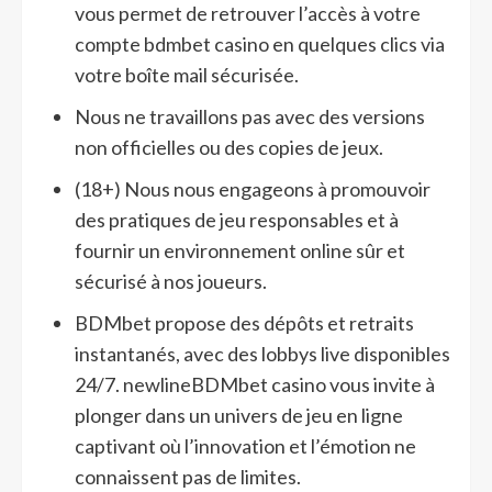
vous permet de retrouver l’accès à votre
compte bdmbet casino en quelques clics via
votre boîte mail sécurisée.
Nous ne travaillons pas avec des versions
non officielles ou des copies de jeux.
(18+) Nous nous engageons à promouvoir
des pratiques de jeu responsables et à
fournir un environnement online sûr et
sécurisé à nos joueurs.
BDMbet propose des dépôts et retraits
instantanés, avec des lobbys live disponibles
24/7. newlineBDMbet casino vous invite à
plonger dans un univers de jeu en ligne
captivant où l’innovation et l’émotion ne
connaissent pas de limites.