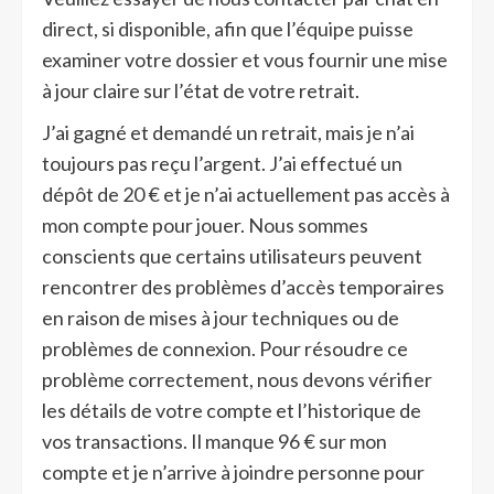
direct, si disponible, afin que l’équipe puisse
examiner votre dossier et vous fournir une mise
à jour claire sur l’état de votre retrait.
J’ai gagné et demandé un retrait, mais je n’ai
toujours pas reçu l’argent. J’ai effectué un
dépôt de 20 € et je n’ai actuellement pas accès à
mon compte pour jouer. Nous sommes
conscients que certains utilisateurs peuvent
rencontrer des problèmes d’accès temporaires
en raison de mises à jour techniques ou de
problèmes de connexion. Pour résoudre ce
problème correctement, nous devons vérifier
les détails de votre compte et l’historique de
vos transactions. Il manque 96 € sur mon
compte et je n’arrive à joindre personne pour