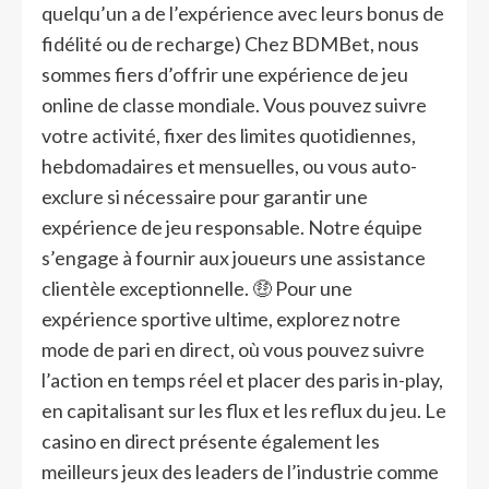
quelqu’un a de l’expérience avec leurs bonus de
fidélité ou de recharge) Chez BDMBet, nous
sommes fiers d’offrir une expérience de jeu
online de classe mondiale. Vous pouvez suivre
votre activité, fixer des limites quotidiennes,
hebdomadaires et mensuelles, ou vous auto-
exclure si nécessaire pour garantir une
expérience de jeu responsable. Notre équipe
s’engage à fournir aux joueurs une assistance
clientèle exceptionnelle. 🤑 Pour une
expérience sportive ultime, explorez notre
mode de pari en direct, où vous pouvez suivre
l’action en temps réel et placer des paris in-play,
en capitalisant sur les flux et les reflux du jeu. Le
casino en direct présente également les
meilleurs jeux des leaders de l’industrie comme