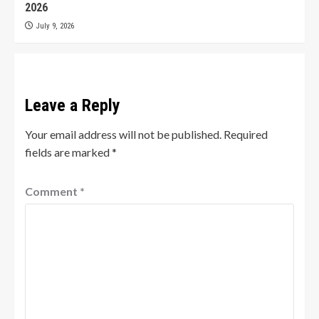
2026
July 9, 2026
Leave a Reply
Your email address will not be published.
Required
fields are marked
*
Comment
*