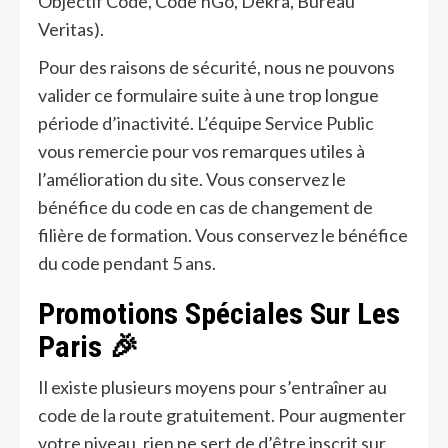
Objectif Code, Code’nGo, Dekra, Bureau
Veritas).
Pour des raisons de sécurité, nous ne pouvons
valider ce formulaire suite à une trop longue
période d’inactivité. L’équipe Service Public
vous remercie pour vos remarques utiles à
l’amélioration du site. Vous conservez le
bénéfice du code en cas de changement de
filière de formation. Vous conservez le bénéfice
du code pendant 5 ans.
Promotions Spéciales Sur Les
Paris 🎉
Il existe plusieurs moyens pour s’entraîner au
code de la route gratuitement. Pour augmenter
votre niveau, rien ne sert de d’être inscrit sur