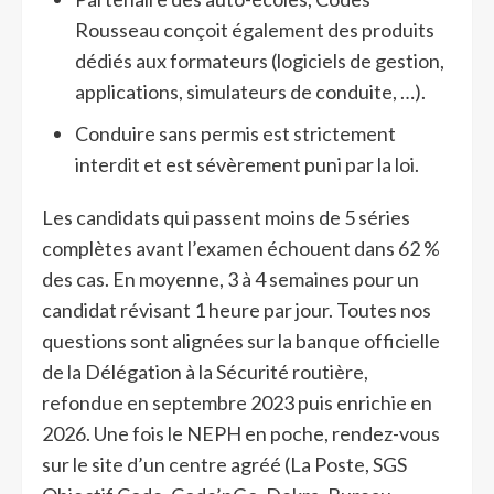
Rousseau conçoit également des produits
dédiés aux formateurs (logiciels de gestion,
applications, simulateurs de conduite, …).
Conduire sans permis est strictement
interdit et est sévèrement puni par la loi.
Les candidats qui passent moins de 5 séries
complètes avant l’examen échouent dans 62 %
des cas. En moyenne, 3 à 4 semaines pour un
candidat révisant 1 heure par jour. Toutes nos
questions sont alignées sur la banque officielle
de la Délégation à la Sécurité routière,
refondue en septembre 2023 puis enrichie en
2026. Une fois le NEPH en poche, rendez-vous
sur le site d’un centre agréé (La Poste, SGS