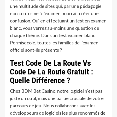
une multitude de sites qui, par une pédagogie
non conforme à l’examen pourrait créer une
confusion. Oui en effectuant un test en examen
blanc, vous verrez au-moins une question de
chaque thème. Dans un test examen blanc
Permisecole, toutes les familles de l’examen
officiel sont-ils présents ?
Test Code De La Route Vs
Code De La Route Gratuit :
Quelle Différence ?
Chez BDM Bet Casino, notre logiciel n’est pas
juste un outil, mais une partie cruciale de votre
parcours de jeu. Nous collaborons avec les
développeurs de logiciels les plus renommés de