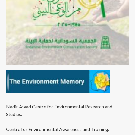
Nadir Awad Centre for Environmental Research and
Studies.
Centre for Environmental Awareness and Training.