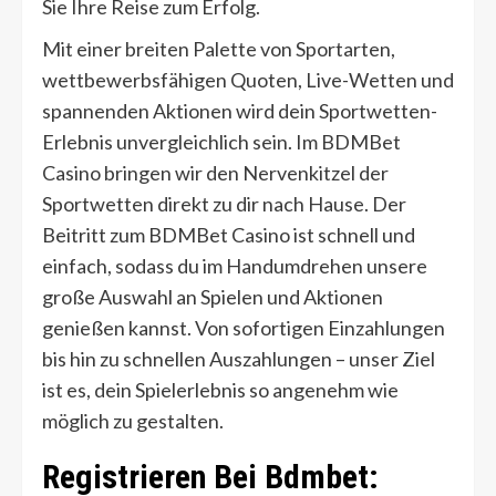
Sie Ihre Reise zum Erfolg.
Mit einer breiten Palette von Sportarten,
wettbewerbsfähigen Quoten, Live-Wetten und
spannenden Aktionen wird dein Sportwetten-
Erlebnis unvergleichlich sein. Im BDMBet
Casino bringen wir den Nervenkitzel der
Sportwetten direkt zu dir nach Hause. Der
Beitritt zum BDMBet Casino ist schnell und
einfach, sodass du im Handumdrehen unsere
große Auswahl an Spielen und Aktionen
genießen kannst. Von sofortigen Einzahlungen
bis hin zu schnellen Auszahlungen – unser Ziel
ist es, dein Spielerlebnis so angenehm wie
möglich zu gestalten.
Registrieren Bei Bdmbet: