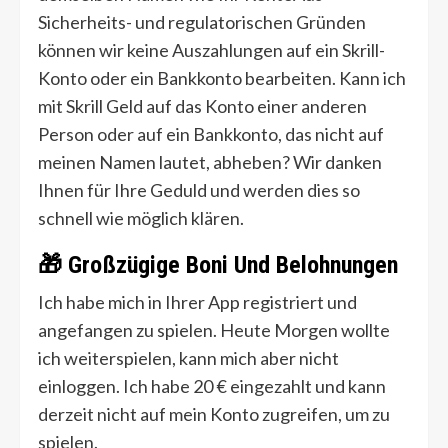
Sicherheits- und regulatorischen Gründen
können wir keine Auszahlungen auf ein Skrill-
Konto oder ein Bankkonto bearbeiten. Kann ich
mit Skrill Geld auf das Konto einer anderen
Person oder auf ein Bankkonto, das nicht auf
meinen Namen lautet, abheben? Wir danken
Ihnen für Ihre Geduld und werden dies so
schnell wie möglich klären.
🎁 Großzügige Boni Und Belohnungen
Ich habe mich in Ihrer App registriert und
angefangen zu spielen. Heute Morgen wollte
ich weiterspielen, kann mich aber nicht
einloggen. Ich habe 20 € eingezahlt und kann
derzeit nicht auf mein Konto zugreifen, um zu
spielen.