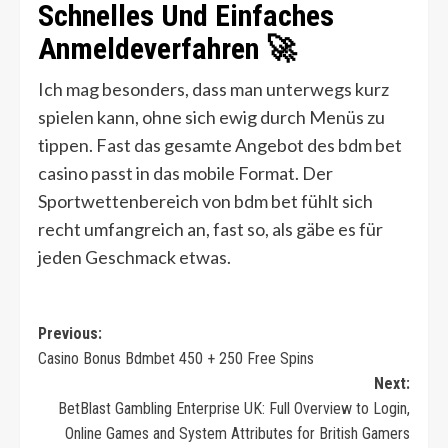
Schnelles Und Einfaches
Anmeldeverfahren 🚀
Ich mag besonders, dass man unterwegs kurz
spielen kann, ohne sich ewig durch Menüs zu
tippen. Fast das gesamte Angebot des bdm bet
casino passt in das mobile Format. Der
Sportwettenbereich von bdm bet fühlt sich
recht umfangreich an, fast so, als gäbe es für
jeden Geschmack etwas.
Previous:
Casino Bonus Bdmbet 450 + 250 Free Spins
Next:
BetBlast Gambling Enterprise UK: Full Overview to Login,
Online Games and System Attributes for British Gamers