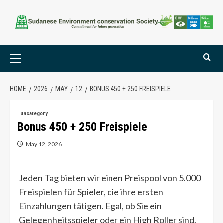
HOME
2026
MAY
12
BONUS 450 + 250 FREISPIELE
uncategory
Bonus 450 + 250 Freispiele
May 12, 2026
Jeden Tag bieten wir einen Preispool von 5.000
Freispielen für Spieler, die ihre ersten
Einzahlungen tätigen. Egal, ob Sie ein
Gelegenheitsspieler oder ein High Roller sind,