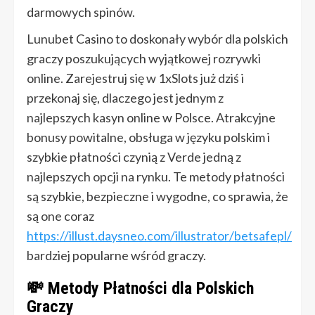
darmowych spinów.
Lunubet Casino to doskonały wybór dla polskich
graczy poszukujących wyjątkowej rozrywki
online. Zarejestruj się w 1xSlots już dziś i
przekonaj się, dlaczego jest jednym z
najlepszych kasyn online w Polsce. Atrakcyjne
bonusy powitalne, obsługa w języku polskim i
szybkie płatności czynią z Verde jedną z
najlepszych opcji na rynku. Te metody płatności
są szybkie, bezpieczne i wygodne, co sprawia, że
są one coraz
https://illust.daysneo.com/illustrator/betsafepl/
bardziej popularne wśród graczy.
💸 Metody Płatności dla Polskich
Graczy