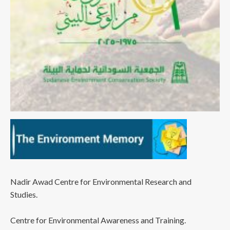
Nadir Awad Centre for Environmental Research and
Studies.
Centre for Environmental Awareness and Training.