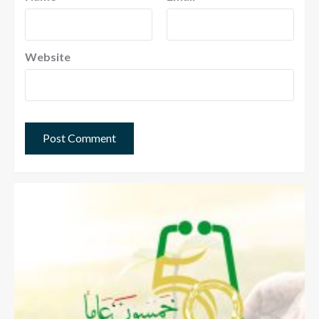
Website