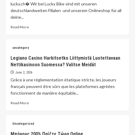
lucky.ch� Wir bei Lucky Bike sind mit unseren
deutschlandweiten Filialen und unserem Onlineshop für all
deine...
Read More
uncategory
Legiano Casino Harkitsetko Liittymistä Luotettavaan
Nettikasinoon Suomessa? Valitse Meidät
June 2, 2026
Grâce à une réglementation étatique stricte, les joueurs
français peuvent être sûrs que les plateformes agréées
fonctionnent de manière équitable...
Read More
Uncategorized
Μπόνους 200% Παίξτε Τώρα Online