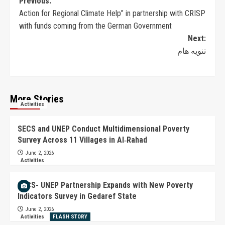
Previous:
Action for Regional Climate Help” in partnership with CRISP
with funds coming from the German Government
Next:
تنويه هام
More Stories
Activities
SECS and UNEP Conduct Multidimensional Poverty
Survey Across 11 Villages in Al‑Rahad
June 2, 2026
Activities
SECS- UNEP Partnership Expands with New Poverty
Indicators Survey in Gedaref State
June 2, 2026
Activities
FLASH STORY